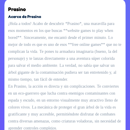
Prasino
Acerca de Prasino
¡Hola a todos! Acabo de descubrir *Prasino*, una maravilla para
esos momentos en los que buscas **website games to play when
bored**. Sinceramente, me encantó desde el primer minuto. Lo
mejor de todo es que es uno de esos **free online games** que no te
complican la vida. Te pones tu armadura imaginaria (bueno, la del
personaje) y te lanzas directamente a una aventura súper colorida
para salvar el medio ambiente. La verdad, no sabía que salvar un
árbol gigante de la contaminación pudiera ser tan entretenido y, al
mismo tiempo, tan fácil de entender.
En Prasino, la acción es directa y sin complicaciones. Te conviertes
en un eco-guerrero que lucha contra enemigos contaminantes con
espada y escudo, en un entorno visualmente muy atractivo lleno de
colores vivos. La mecánica de proteger el gran árbol de la vida es
gratificante y muy accesible, permitiéndote disfrutar de combates
contra diversas amenazas, como criaturas voladoras, sin necesidad de
aprender controles complejos.