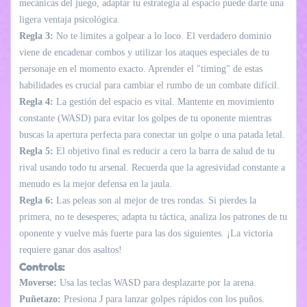
mecánicas del juego, adaptar tu estrategia al espacio puede darte una
ligera ventaja psicológica.
Regla 3:
No te limites a golpear a lo loco. El verdadero dominio
viene de encadenar combos y utilizar los ataques especiales de tu
personaje en el momento exacto. Aprender el "timing" de estas
habilidades es crucial para cambiar el rumbo de un combate difícil.
Regla 4:
La gestión del espacio es vital. Mantente en movimiento
constante (WASD) para evitar los golpes de tu oponente mientras
buscas la apertura perfecta para conectar un golpe o una patada letal.
Regla 5:
El objetivo final es reducir a cero la barra de salud de tu
rival usando todo tu arsenal. Recuerda que la agresividad constante a
menudo es la mejor defensa en la jaula.
Regla 6:
Las peleas son al mejor de tres rondas. Si pierdes la
primera, no te desesperes; adapta tu táctica, analiza los patrones de tu
oponente y vuelve más fuerte para las dos siguientes. ¡La victoria
requiere ganar dos asaltos!
Controls:
Moverse:
Usa las teclas WASD para desplazarte por la arena.
Puñetazo:
Presiona J para lanzar golpes rápidos con los puños.