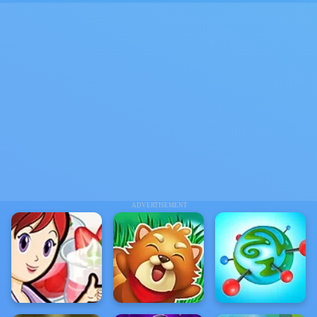
ADVERTISEMENT