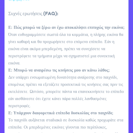
Συχνές ερωτήσεις (FAQ):
Ε: Πώς μπορώ να ξέρω αν έχω αποκαλύψει επιτυχώς την εικόνα;
Όταν ευθυγραμμίσετε σωστά όλα τα κομμάτια, η πλήρης εικόνα θα
γίνει καθαρή και θα προχωρήσετε στο επόμενο επίπεδο. Εάν η
εικόνα είναι ακόμα μπερδεμένη, πρέπει να συνεχίσετε να
περιστρέφετε τα τμήματα μέχρι να σχηματιστεί μια συνεκτική
εικόνα.
Ε: Μπορώ να αναιρέσω τις κινήσεις μου αν κάνω λάθος;
Δεν υπάρχει ενσωματωμένη δυνατότητα αναίρεσης στο παιχνίδι,
επομένως πρέπει να εξετάζετε προσεκτικά τις κινήσεις σας πριν τις
εκτελέσετε. Ωστόσο, μπορείτε πάντα να επανεκκινήσετε το επίπεδο
εάν αισθάνεστε ότι έχετε κάνει πάρα πολλές λανθασμένες
περιστροφές.
Ε: Υπάρχουν διαφορετικά επίπεδα δυσκολίας στο παιχνίδι;
Το παιχνίδι αυξάνεται σταδιακά σε δυσκολία καθώς προχωράτε στα
επίπεδα. Οι μπερδεμένες εικόνες γίνονται πιο περίπλοκες,