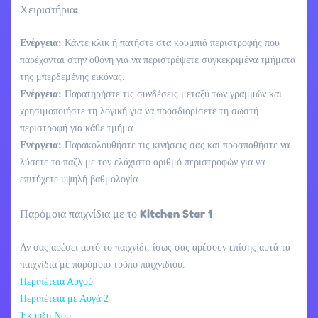
Χειριστήρια:
Ενέργεια:
Κάντε κλικ ή πατήστε στα κουμπιά περιστροφής που
παρέχονται στην οθόνη για να περιστρέψετε συγκεκριμένα τμήματα
της μπερδεμένης εικόνας.
Ενέργεια:
Παρατηρήστε τις συνδέσεις μεταξύ των γραμμών και
χρησιμοποιήστε τη λογική για να προσδιορίσετε τη σωστή
περιστροφή για κάθε τμήμα.
Ενέργεια:
Παρακολουθήστε τις κινήσεις σας και προσπαθήστε να
λύσετε το παζλ με τον ελάχιστο αριθμό περιστροφών για να
επιτύχετε υψηλή βαθμολογία.
Παρόμοια παιχνίδια με το Kitchen Star 1
Αν σας αρέσει αυτό το παιχνίδι, ίσως σας αρέσουν επίσης αυτά τα
παιχνίδια με παρόμοιο τρόπο παιχνιδιού.
Περιπέτεια Αυγού
Περιπέτεια με Αυγά 2
Έκρηξη Νου