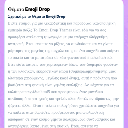
Θέματα Emoji Drop
Σχετικά με το Θέματα Emoji Drop
Είστε έτοιμοι για μια ξεκαρδιστική και παραδόξως ικανοποιητική
εμπειρία παζλ; Το Emoji Drop Themes είναι εδώ για να σας
προσφέρει ατελείωτη ψυχαγωγία με μια υπέροχα ιδιόρρυθμη
ανατροπή! Ετοιμαστείτε να ρίξετε, να συνδυάσετε και να γίνετε
μάρτυρες της μαγείας της συγχώνευσης σε ένα παιχνίδι που παίρνει
το οικείο και το μετατρέπει σε κάτι φανταστικά διασκεδαστικό.
Είτε είστε λάτρεις των χαριτωμένων ζώων, των ζουμερών φρούτων
ή των κλασικών, εκφραστικών emoji (συμπεριλαμβανομένης μιας
ιδιαίτερα χαρούμενης, μεγάλης καφέ δίνης), αυτή η πρόκληση που
βασίζεται στη φυσική είναι γεμάτη εκπλήξεις. Αν ψάχνετε για τα
καλύτερα παιχνίδια html5 που προσφέρουν έναν μοναδικό
συνδυασμό στρατηγικής και τρελών αλυσιδωτών αντιδράσεων, μην
ψάχνετε άλλο. Είναι η τέλεια επιλογή όταν χρειάζεστε παιχνίδια για
να παίξετε όταν βαριέστε, προσφέροντας μια απολαυστική
απόδραση σε έναν κόσμο γεμάτο πολύχρωμους συνδυασμούς και
αναπηδήσεις βασισμένες στη φυσική. Ετοιμαστείτε να