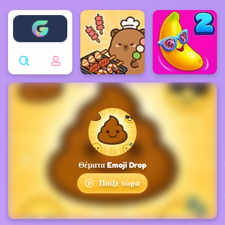
Enjoy4fun
Θέματα Emoji Drop
Παίξε τώρα