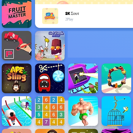
2K Σουτ
2Play