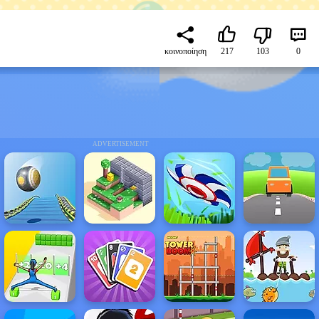
κοινοποίηση
217
103
0
ADVERTISEMENT