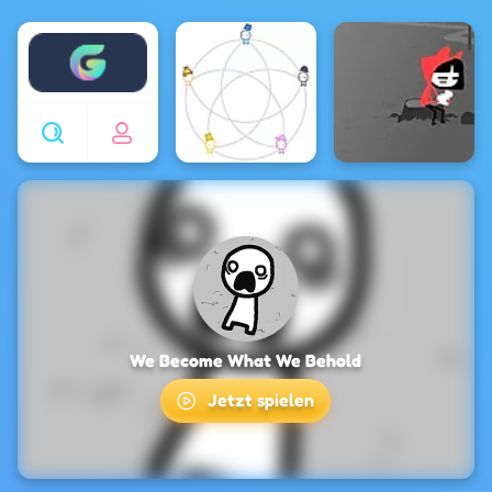
Enjoy4fun
We Become What We Behold
Jetzt spielen