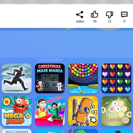
teilen
56
32
0
ADVERTISEMENT