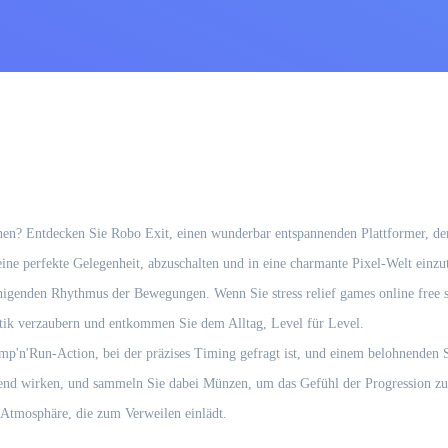
iehen? Entdecken Sie Robo Exit, einen wunderbar entspannenden Plattformer, d
 eine perfekte Gelegenheit, abzuschalten und in eine charmante Pixel-Welt einz
enden Rhythmus der Bewegungen. Wenn Sie stress relief games online free such
etik verzaubern und entkommen Sie dem Alltag, Level für Level.
mp'n'Run-Action, bei der präzises Timing gefragt ist, und einem belohnenden 
rend wirken, und sammeln Sie dabei Münzen, um das Gefühl der Progression zu v
 Atmosphäre, die zum Verweilen einlädt.