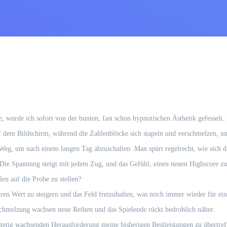
, wurde ich sofort von der bunten, fast schon hypnotischen Ästhetik gefesselt. 
uf dem Bildschirm, während die Zahlenblöcke sich stapeln und verschmelzen, und
eg, um nach einem langen Tag abzuschalten. Man spürt regelrecht, wie sich da
Die Spannung steigt mit jedem Zug, und das Gefühl, einen neuen Highscore zu k
en auf die Probe zu stellen?
en Wert zu steigern und das Feld freizuhalten, was mich immer wieder für ein
schmelzung wachsen neue Reihen und das Spielende rückt bedrohlich näher.
 stetig wachsenden Herausforderung meine bisherigen Bestleistungen zu übertref