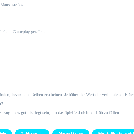
Maustaste los.
hnlichem Gameplay gefallen.
binden, bevor neue Reihen erscheinen. Je höher der Wert der verbundenen Blöck
n?
 Zug muss gut überlegt sein, um das Spielfeld nicht zu früh zu füllen.
ele
Zahlenspiele
Merge Games
Multiplikationsspie