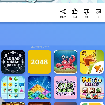
teilen
233
98
1
ADVERTISEMENT